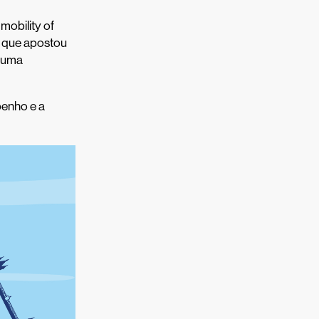
obility of
ão que apostou
u uma
penho e a