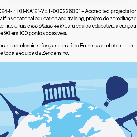
2024-1-PT01-KA121-VET-000226001 – Accredited projects for m
taff in vocational education and training, projeto de acreditaç
ternacionais e
job shadowing
para equipa educativa, alcanço
de 90 em 100 pontos possíveis.
os de excelência reforçam o espírito Erasmus e refletem o em
e toda a equipa da Zendensino.