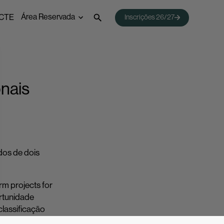
Área Reservada
CTE
Inscrições 26/27
 Emprego
Webmail
Acessos Inovar
Acesso ao Ensino Superior
nais
dos de dois
m projects for
ortunidade
lassificação