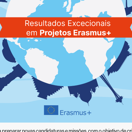
preparar novas candidaturas e missões, com o objetivo de cr