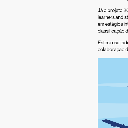
Já o projeto 
learners and s
em estágios in
classificação 
Estes resultad
colaboração d