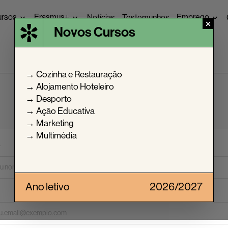
ursos
Erasmus+
Emprego
Notícias
Testemunhos
Novos Cursos
Cursos Profissionais
Erasmus + S.M.I.L.E
Ofertas de
Estruturantes
CEF
Notícias
arantia de
→ Cozinha e Restauração
→ Alojamento Hoteleiro
ânica
→ Desporto
itucionais
→ Ação Educativa
sino Superior
→ Marketing
→ Multimédia
*
Ano letivo
2026/2027