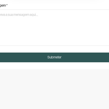
gem *
Submeter