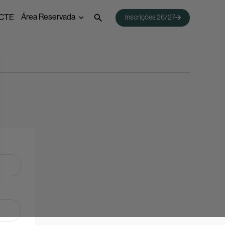
Área Reservada
CTE
Inscrições 26/27
 Emprego
Webmail
Acessos Inovar
Acesso ao Ensino Superior