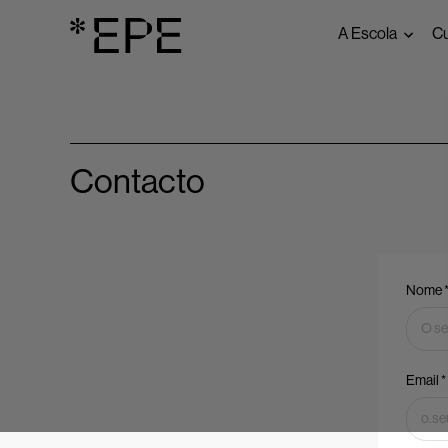
A Escola
C
Sobre
Documentos 
Sistema de G
Qualidade
Contacto
Estrutura Org
Parceiros Inst
Acesso ao En
Nome 
Email *