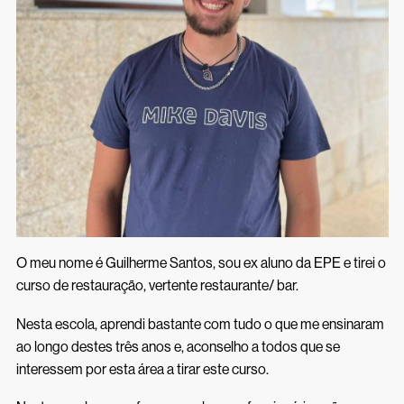
Inscrições 26/27
Acessos Inovar
Acesso ao Ensino Superior
O meu nome é Guilherme Santos, sou ex aluno da EPE e tirei o
curso de restauração, vertente restaurante/ bar.
Nesta escola, aprendi bastante com tudo o que me ensinaram
ao longo destes três anos e, aconselho a todos que se
interessem por esta área a tirar este curso.