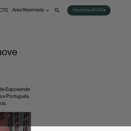
Área Reservada
CTE
Inscrições 26/27
 Emprego
Webmail
Acessos Inovar
Acesso ao Ensino Superior
move
l de Esposende
ês e Português,
ia.