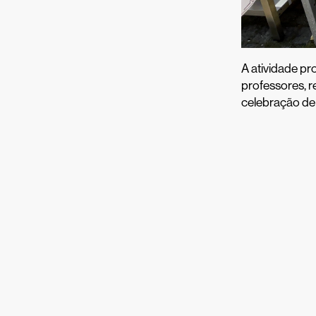
A atividade pr
professores, r
celebração de 