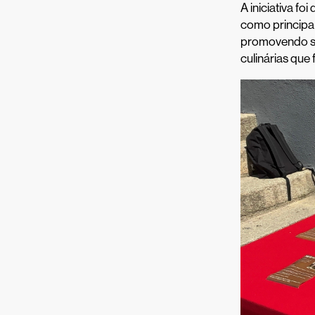
A iniciativa f
como principal 
promovendo si
culinárias que