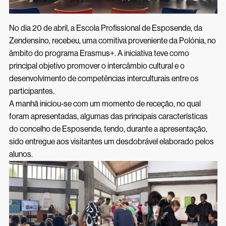
Inscrições 26/27
Acessos Inovar
Acesso ao Ensino Superior
No dia 20 de abril, a Escola Profissional de Esposende, da
Zendensino, recebeu, uma comitiva proveniente da Polónia, no
âmbito do programa Erasmus+. A iniciativa teve como
principal objetivo promover o intercâmbio cultural e o
desenvolvimento de competências interculturais entre os
participantes.
A manhã iniciou-se com um momento de receção, no qual
foram apresentadas, algumas das principais características
do concelho de Esposende, tendo, durante a apresentação,
sido entregue aos visitantes um desdobrável elaborado pelos
alunos.