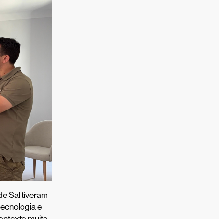
de Sal tiveram
ecnologia e
ontexto muito