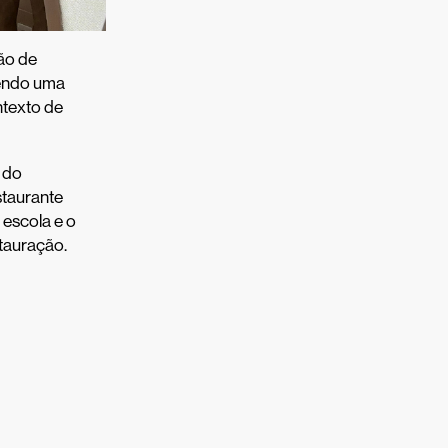
ão de
vendo uma
ntexto de
 do
staurante
 escola e o
stauração.