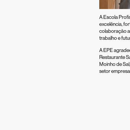
A Escola Prof
excelência, f
colaboração a
trabalho e fut
A EPE agradece
Restaurante Sa
Moinho de Sal,
setor empresar