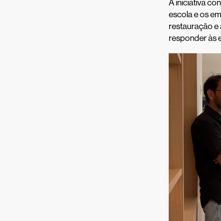
A iniciativa c
escola e os em
restauração e 
responder às 