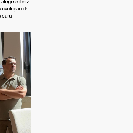
iálogo entre a
 a evolução da
s para