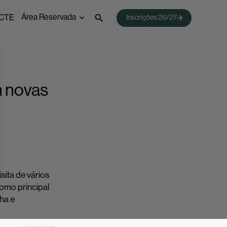
Área Reservada
CTE
Inscrições 26/27
 Emprego
Webmail
Acessos Inovar
Acesso ao Ensino Superior
m novas
sita de vários
como principal
ha e